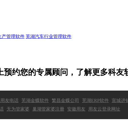
生产管理软件
芜湖汽车行业管理软件
上预约您的专属顾问，了解更多科友
湖用友电话
芜湖金蝶软件
繁昌金蝶公司
芜湖ERP软件
宣城进
话
无为管家婆
巢湖管家婆注册
安徽用友
用友云登录网址