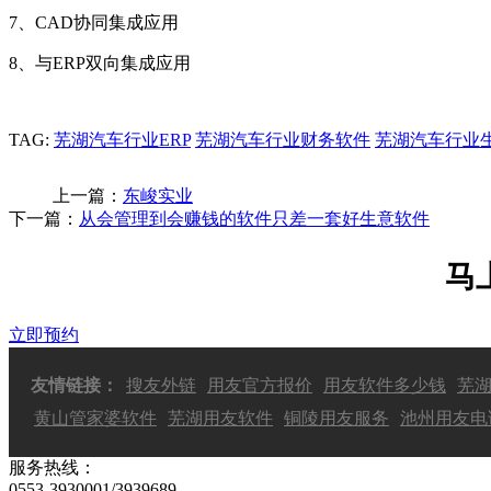
7、CAD协同集成应用
8、与ERP双向集成应用
TAG:
芜湖汽车行业ERP
芜湖汽车行业财务软件
芜湖汽车行业
上一篇：
东峻实业
下一篇：
从会管理到会赚钱的软件只差一套好生意软件
马
立即预约
友情链接：
搜友外链
用友官方报价
用友软件多少钱
芜
黄山管家婆软件
芜湖用友软件
铜陵用友服务
池州用友电
服务热线：
0553-3930001/3939689