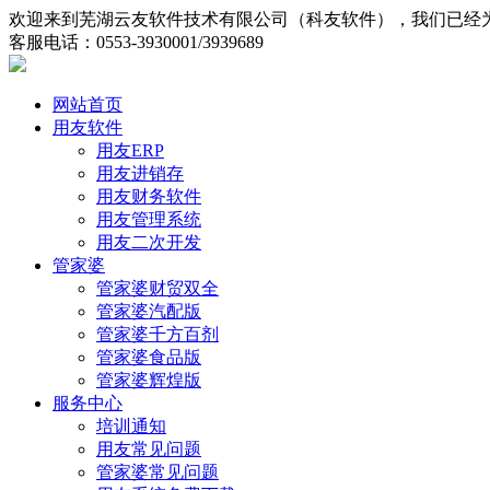
欢迎来到芜湖云友软件技术有限公司（科友软件），我们已经为
客服电话：0553-3930001/3939689
网站首页
用友软件
用友ERP
用友进销存
用友财务软件
用友管理系统
用友二次开发
管家婆
管家婆财贸双全
管家婆汽配版
管家婆千方百剂
管家婆食品版
管家婆辉煌版
服务中心
培训通知
用友常见问题
管家婆常见问题